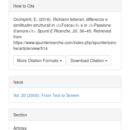
Article
How to Cite
Details
Occhipinti, E. (2016). Richiami letterari, differenze e
similitudini strutturali in <i>Fosca</i> e in <i>Passione
d’amore</i>.
Spunti E Ricerche
,
20
, 36–45. Retrieved
from
https://www.spuntiericerche.com/index.php/spuntiericerc
he/article/view/514
More Citation Formats
Download Citation
Issue
Vol. 20 (2005): From Text to Screen
Section
Articles