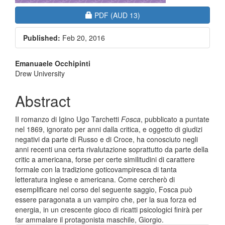
Requires Subscription or Fee
PDF
(AUD 13)
Published:
Feb 20, 2016
Main
Emanuaele Occhipinti
Drew University
Article
Content
Abstract
II romanzo di Igino Ugo Tarchetti
Fosca
, pubblicato a puntate
nel 1869, ignorato per anni dalla critica, e oggetto di giudizi
negativi da parte di Russo e di Croce, ha conosciuto negli
anni recenti una certa rivalutazione soprattutto da parte della
critic a americana, forse per certe similitudini di carattere
formale con la tradizione goticovampiresca di tanta
letteratura inglese e americana. Come cercherò di
esemplificare nel corso del seguente saggio, Fosca può
essere paragonata a un vampiro che, per la sua forza ed
energia, in un crescente gioco di ricatti psicologici finirà per
far ammalare il protagonista maschile, Giorgio.