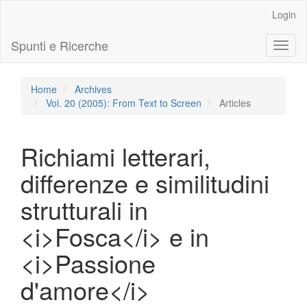
Main
Login
Navigation
Main
Spunti e Ricerche
Toggl
Content
naviga
Sidebar
Home
Archives
Vol. 20 (2005): From Text to Screen
Articles
Richiami letterari,
differenze e similitudini
strutturali in
<i>Fosca</i> e in
<i>Passione
d'amore</i>